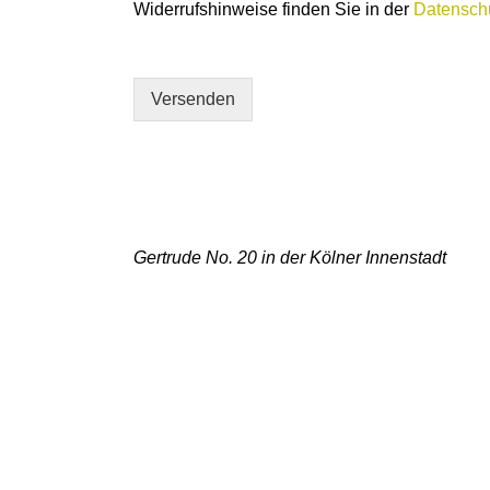
Widerrufshinweise finden Sie in der
Datenschu
n
m
S
e
i
*
e
Versenden
u
n
s
h
i
e
r
Gertrude No. 20 in der Kölner Innenstadt
I
h
r
e
W
ü
n
s
c
h
e