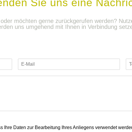
nden Sie uns eine Nachri
oder möchten gerne zurückgerufen werden? Nutzen
rden uns umgehend mit Ihnen in Verbindung setz
E
-
M
a
i
l
*
ss Ihre Daten zur Bearbeitung Ihres Anliegens verwendet werde