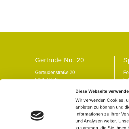
m
i
t
.
.
W
u
n
s
c
Gertrude No. 20
S
h
a
d
Gertrudenstraße 20
Fo
r
50667 Köln
E-
e
s
Diese Webseite verwende
s
Wir verwenden Cookies, um
e
,
anbieten zu können und di
W
Informationen zu Ihrer Ve
u
und Analysen weiter. Unse
n
zusammen, die Sie ihnen b