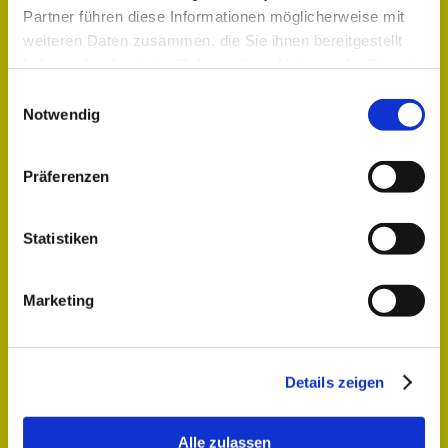
Partner führen diese Informationen möglicherweise mit
Spezialitäten
weiteren Daten zusammen, die Sie ihnen bereitgestellt
haben oder die sie im Rahmen Ihrer Nutzung der Dienste
Fon: +49 221 16898720
gesammelt haben.
E-Mail:
info@gertrude20.de
Einwilligungsauswahl
Notwendig
Service
Präferenzen
Bestellservice
Geschenkservice
Statistiken
Lieferservice
Versandservice
Marketing
Newsletter-Anmeldung
Details zeigen
Besuchen Sie uns auf
Facebook
Alle zulassen